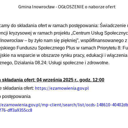
amy do składania ofert w ramach postępowania: Świadczenie 
encji kryzysowej w ramach projektu „Centrum Usług Społeczny
Inowrocław – by żyło nam się piękniej”, współfinansowanego z
jskiego Funduszu Społecznego Plus w ramach Priorytetu 8: F
jskie na wsparcie w obszarze rynku pracy, edukacji i włączenia
znego, Działania 08.24: Usługi społeczne i zdrowotne.
 składania ofert: 04 września 2025 r., godz. 12:00
https://ezamowienia.gov.pl
e składania ofert:
o postępowania
//ezamowienia.gov.pl/mp-client/search/list/ocds-148610-40402d
f76-dff3a9355cc8