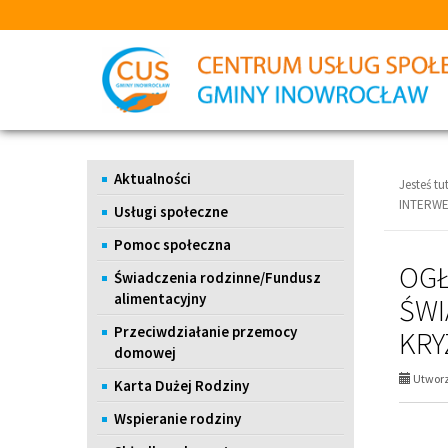
Przejdź
Przejdź
do
do
głównej
wyszukiwarki
treści
Menu
Aktualności
Jesteś tut
INTERW
Usługi społeczne
Pomoc społeczna
OGŁ
Świadczenia rodzinne/Fundusz
alimentacyjny
ŚWI
Przeciwdziałanie przemocy
KR
domowej
Utworz
Karta Dużej Rodziny
Wspieranie rodziny