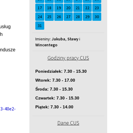
17
18
19
20
21
22
23
24
25
26
27
28
29
30
31
usług
ch
Imieniny
Imieniny:
Jakuba
,
Sławy
i
Wincentego
undusze
Godziny pracy CUS
Poniedziałek: 7.30 - 15.30
Wtorek: 7.30 - 17.00
Środa: 7.30 - 15.30
Czwartek: 7.30 - 15.30
Piątek: 7.30 - 14.00
b3-40e2-
Dane CUS