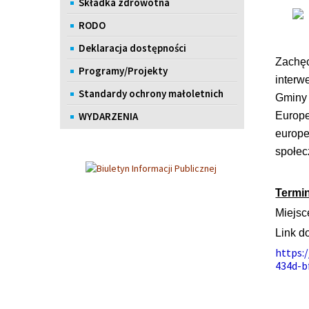
Składka zdrowotna
RODO
Deklaracja dostępności
Zachęc
Programy/Projekty
interw
Standardy ochrony małoletnich
Gminy 
WYDARZENIA
Europe
europe
społec
Termin
Miejsc
Link d
https:
434d-b