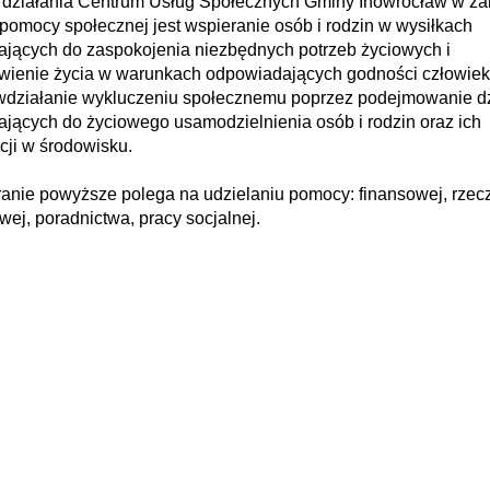
działania Centrum Usług Społecznych Gminy Inowrocław w za
pomocy społecznej jest wspieranie osób i rodzin w wysiłkach
ających do zaspokojenia niezbędnych potrzeb życiowych i
wienie życia w warunkach odpowiadających godności człowiek
wdziałanie wykluczeniu społecznemu poprzez podejmowanie d
ających do życiowego usamodzielnienia osób i rodzin oraz ich
acji w środowisku.
anie powyższe polega na udzielaniu pomocy: finansowej, rzec
wej, poradnictwa, pracy socjalnej.