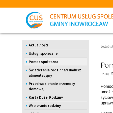
Przejdź
Przejdź
do
do
głównej
wyszukiwarki
treści
Menu
Aktualności
Jesteś tut
Usługi społeczne
Pomoc społeczna
Pom
Świadczenia rodzinne/Fundusz
Drukuj
alimentacyjny
Przeciwdziałanie przemocy
Pomoc 
domowej
umożli
Karta Dużej Rodziny
życiow
uprawn
Wspieranie rodziny