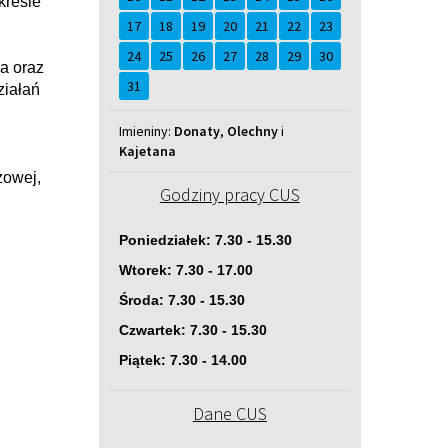
kresie
17
18
19
20
21
22
23
24
25
26
27
28
29
30
a oraz
31
ziałań
Imieniny
Imieniny:
Donaty
,
Olechny
i
Kajetana
zowej,
Godziny pracy CUS
Poniedziałek: 7.30 - 15.30
Wtorek: 7.30 - 17.00
Środa: 7.30 - 15.30
Czwartek: 7.30 - 15.30
Piątek: 7.30 - 14.00
Dane CUS