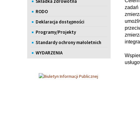
Celem 
Składka zdrowotna
zadań 
RODO
zmierz
umożli
Deklaracja dostępności
przeci
Programy/Projekty
zmierz
integr
Standardy ochrony małoletnich
WYDARZENIA
Wspier
usługo