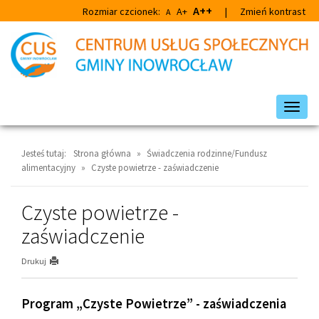
Przejdź
Przejdź
A++
Rozmiar czcionek:
A+
|
Zmień kontrast
A
do
do
głównej
wyszukiwarki
treści
Przeł
nawig
Jesteś tutaj:
Strona główna
»
Świadczenia rodzinne/Fundusz
alimentacyjny
»
Czyste powietrze - zaświadczenie
Czyste powietrze -
zaświadczenie
Drukuj
Program „Czyste Powietrze” - zaświadczenia