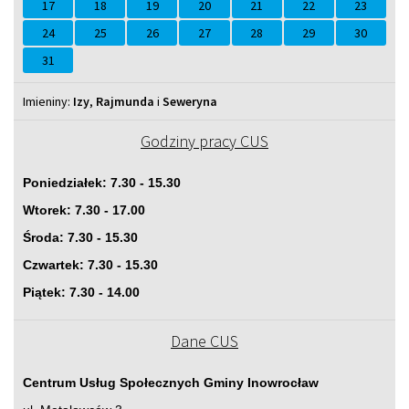
17
18
19
20
21
22
23
24
25
26
27
28
29
30
31
Imieniny
Imieniny:
Izy
,
Rajmunda
i
Seweryna
Godziny pracy CUS
Poniedziałek: 7.30 - 15.30
Wtorek: 7.30 - 17.00
Środa: 7.30 - 15.30
Czwartek: 7.30 - 15.30
Piątek: 7.30 - 14.00
Dane CUS
Centrum Usług Społecznych Gminy Inowrocław