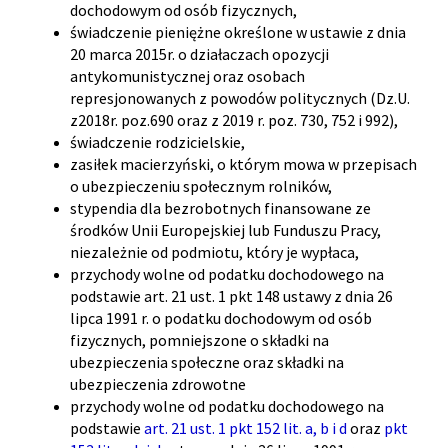
dochodowym od osób fizycznych,
świadczenie pieniężne określone w ustawie z dnia
20 marca 2015r. o działaczach opozycji
antykomunistycznej oraz osobach
represjonowanych z powodów politycznych (Dz.U.
z2018r. poz.690 oraz z 2019 r. poz. 730, 752 i 992),
świadczenie rodzicielskie,
zasiłek macierzyński, o którym mowa w przepisach
o ubezpieczeniu społecznym rolników,
stypendia dla bezrobotnych finansowane ze
środków Unii Europejskiej lub Funduszu Pracy,
niezależnie od podmiotu, który je wypłaca,
przychody wolne od podatku dochodowego na
podstawie art. 21 ust. 1 pkt 148 ustawy z dnia 26
lipca 1991 r. o podatku dochodowym od osób
fizycznych, pomniejszone o składki na
ubezpieczenia społeczne oraz składki na
ubezpieczenia zdrowotne
przychody wolne od podatku dochodowego na
podstawie
art. 21 ust. 1 pkt 152 lit. a
,
b
i
d
oraz
pkt