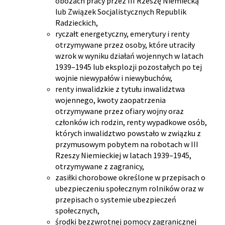
obozach pracy przez III Rzeszę Niemiecką
lub Związek Socjalistycznych Republik
Radzieckich,
ryczałt energetyczny, emerytury i renty
otrzymywane przez osoby, które utraciły
wzrok w wyniku działań wojennych w latach
1939–1945 lub eksplozji pozostałych po tej
wojnie niewypałów i niewybuchów,
renty inwalidzkie z tytułu inwalidztwa
wojennego, kwoty zaopatrzenia
otrzymywane przez ofiary wojny oraz
członków ich rodzin, renty wypadkowe osób,
których inwalidztwo powstało w związku z
przymusowym pobytem na robotach w III
Rzeszy Niemieckiej w latach 1939–1945,
otrzymywane z zagranicy,
zasiłki chorobowe określone w przepisach o
ubezpieczeniu społecznym rolników oraz w
przepisach o systemie ubezpieczeń
społecznych,
środki bezzwrotnej pomocy zagranicznej