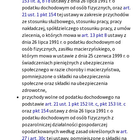
153 lit. a
,
b
i
d
ustawy z dnia 26 lipca 1991 r. o
podatku dochodowym od osób fizycznych, oraz
art.
21 ust. 1 pkt 154
tej ustawy w zakresie przychodów
ze stosunku służbowego, stosunku pracy, pracy
nakładczej, spółdzielczego stosunku pracy, z umów
zlecenia, o których mowa w
art. 13 pkt 8
ustawy z
dnia 26 lipca 1991 r. o podatku dochodowym od
osób fizycznych, zasiłku macierzyńskiego, o
którym mowa w ustawie z dnia 25 czerwca 1999 r. o
świadczeniach pieniężnych z ubezpieczenia
społecznego w razie choroby i macierzyństwa,
pomniejszone o składki na ubezpieczenia
społeczne oraz składki na ubezpieczenia
zdrowotne,
przychody wolne od podatku dochodowego na
podstawie
art. 21 ust. 1 pkt 152 lit. c
,
pkt 153 lit. c
oraz
pkt 154
ustawy z dnia 26 lipca 1991 r. o
podatku dochodowym od osób fizycznych z
pozarolniczej działalności gospodarczej
opodatkowanych według zasad określonych w
art.
27
i
art. 30c
tej ustawy, pomniejszone o składki na