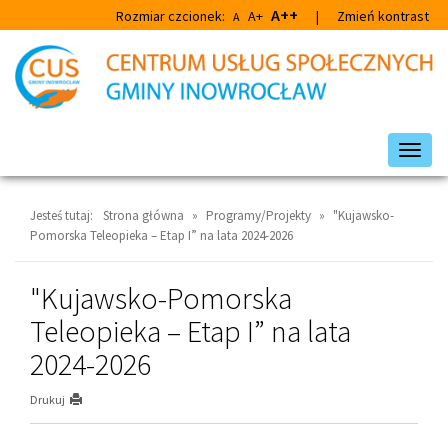
Przejdź
Przejdź
A++
Rozmiar czcionek:
A+
|
Zmień kontrast
A
do
do
głównej
wyszukiwarki
treści
Przeł
nawig
Jesteś tutaj:
Strona główna
»
Programy/Projekty
»
"Kujawsko-
Pomorska Teleopieka – Etap I” na lata 2024-2026
"Kujawsko-Pomorska
Teleopieka – Etap I” na lata
2024-2026
Drukuj