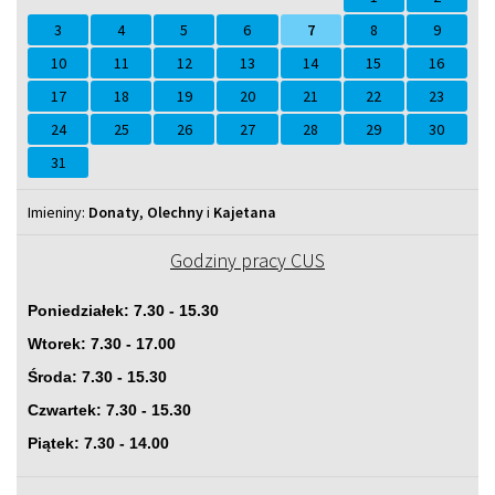
3
4
5
6
7
8
9
10
11
12
13
14
15
16
17
18
19
20
21
22
23
24
25
26
27
28
29
30
31
Imieniny
Imieniny:
Donaty
,
Olechny
i
Kajetana
Godziny pracy CUS
Poniedziałek: 7.30 - 15.30
Wtorek: 7.30 - 17.00
Środa: 7.30 - 15.30
Czwartek: 7.30 - 15.30
Piątek: 7.30 - 14.00