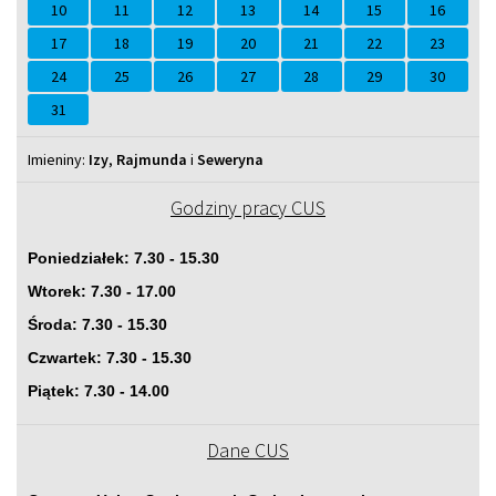
10
11
12
13
14
15
16
17
18
19
20
21
22
23
24
25
26
27
28
29
30
31
Imieniny
Imieniny:
Izy
,
Rajmunda
i
Seweryna
Godziny pracy CUS
Poniedziałek: 7.30 - 15.30
Wtorek: 7.30 - 17.00
Środa: 7.30 - 15.30
Czwartek: 7.30 - 15.30
Piątek: 7.30 - 14.00
Dane CUS