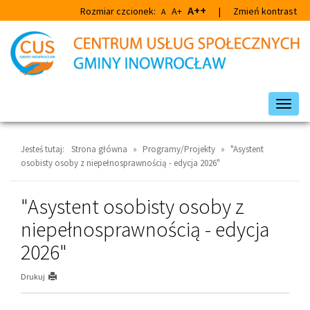
Przejdź
Przejdź
A++
Rozmiar czcionek:
A+
|
Zmień kontrast
A
do
do
głównej
wyszukiwarki
treści
Przeł
nawig
Jesteś tutaj:
Strona główna
»
Programy/Projekty
»
"Asystent
osobisty osoby z niepełnosprawnością - edycja 2026"
"Asystent osobisty osoby z
niepełnosprawnością - edycja
2026"
Drukuj