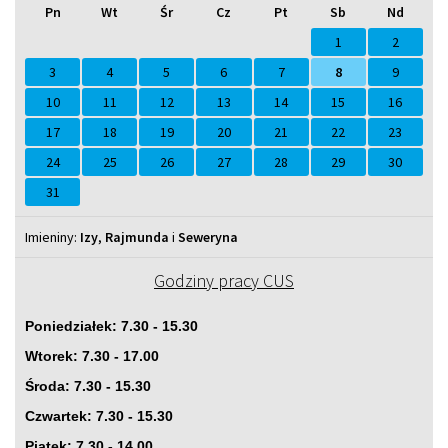
Pn
Wt
Śr
Cz
Pt
Sb
Nd
na
na
w
w
na
na
Sierpień
Lipiec
miesiącu
tym
Wrzesień
Sierpień
2025
2026
miesiącu.
2026
2027
1
2
3
4
5
6
7
8
9
10
11
12
13
14
15
16
17
18
19
20
21
22
23
24
25
26
27
28
29
30
31
Imieniny
Imieniny:
Izy
,
Rajmunda
i
Seweryna
Godziny pracy CUS
Poniedziałek: 7.30 - 15.30
Wtorek: 7.30 - 17.00
Środa: 7.30 - 15.30
Czwartek: 7.30 - 15.30
Piątek: 7.30 - 14.00