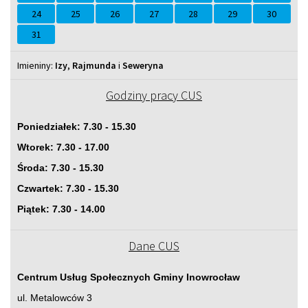
24
25
26
27
28
29
30
31
Imieniny
Imieniny:
Izy
,
Rajmunda
i
Seweryna
Godziny pracy CUS
Poniedziałek: 7.30 - 15.30
Wtorek: 7.30 - 17.00
Środa: 7.30 - 15.30
Czwartek: 7.30 - 15.30
Piątek: 7.30 - 14.00
Dane CUS
Centrum Usług Społecznych Gminy Inowrocław
ul. Metalowców 3