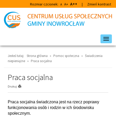
Przejdź
Przejdź
A++
Rozmiar czcionek:
A+
|
Zmień kontrast
A
do
do
głównej
wyszukiwarki
treści
Przeł
nawig
Jesteś tutaj:
Strona główna
»
Pomoc społeczna
»
Świadczenia
niepieniężne
»
Praca socjalna
Praca socjalna
Drukuj
Praca socjalna świadczona jest na rzecz poprawy
funkcjonowania osób i rodzin w ich środowisku
społecznym.