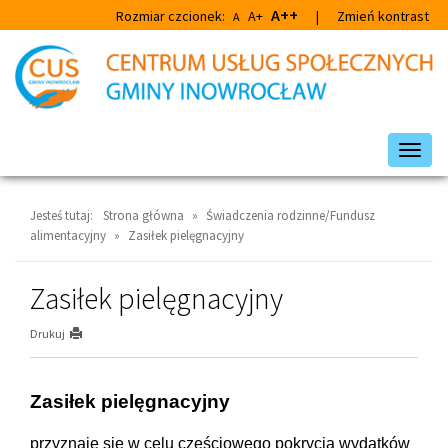
Przejdź
Przejdź
A++
Rozmiar czcionek:
A+
|
Zmień kontrast
A
do
do
głównej
wyszukiwarki
treści
Przeł
nawig
Jesteś tutaj:
Strona główna
»
Świadczenia rodzinne/Fundusz
alimentacyjny
»
Zasiłek pielęgnacyjny
Zasiłek pielęgnacyjny
Drukuj
Zasiłek pielęgnacyjny
przyznaje się w celu częściowego pokrycia wydatków