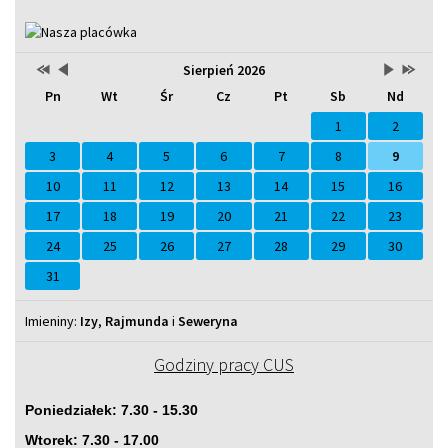
Przestaw
Przestaw
Lista
Brak
Przestaw
Przesta
Sierpień 2026
Kalendarz
datę
datę
wydarzeń
wydarzeń
datę
datę
Pn
Wt
Śr
Cz
Pt
Sb
Nd
na
na
w
w
na
na
Sierpień
Lipiec
miesiącu
tym
Wrzesień
Sierpień
2025
2026
miesiącu.
2026
2027
1
2
3
4
5
6
7
8
9
10
11
12
13
14
15
16
17
18
19
20
21
22
23
24
25
26
27
28
29
30
31
Imieniny
Imieniny:
Izy
,
Rajmunda
i
Seweryna
Godziny pracy CUS
Poniedziałek: 7.30 - 15.30
Wtorek: 7.30 - 17.00