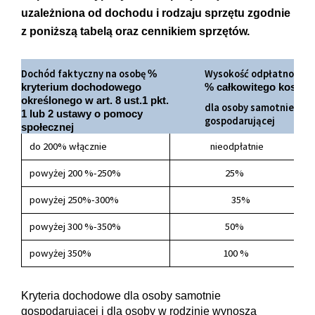
uzależniona od dochodu i rodzaju sprzętu zgodnie
z poniższą tabelą oraz cennikiem sprzętów.
Dochód faktyczny na osobę
Wysokość odpłatności w
%
kryterium dochodowego
% całkowitego kosztu 
określonego w art. 8 ust.1 pkt.
dla osoby samotnie
1 lub 2 ustawy o pomocy
gospodarującej
społecznej
do 200% włącznie
nieodpłatnie
powyżej 200 %-250%
25%
powyżej 250%-300%
35%
powyżej 300 %-350%
50%
powyżej 350%
100 %
Kryteria dochodowe dla osoby samotnie
gospodarującej i dla osoby w rodzinie wynoszą