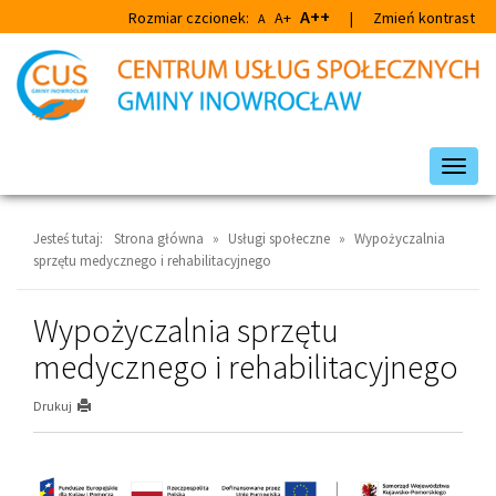
Przejdź
Przejdź
A++
Rozmiar czcionek:
A+
|
Zmień kontrast
A
do
do
głównej
wyszukiwarki
treści
Przeł
nawig
Jesteś tutaj:
Strona główna
»
Usługi społeczne
»
Wypożyczalnia
sprzętu medycznego i rehabilitacyjnego
Wypożyczalnia sprzętu
medycznego i rehabilitacyjnego
Drukuj