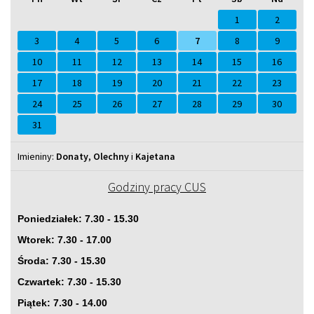
Sierpień
Lipiec
miesiącu
tym
Wrzesień
Sierpień
2025
2026
miesiącu.
2026
2027
1
2
3
4
5
6
7
8
9
10
11
12
13
14
15
16
17
18
19
20
21
22
23
24
25
26
27
28
29
30
31
Imieniny
Imieniny:
Donaty
,
Olechny
i
Kajetana
Godziny pracy CUS
Poniedziałek: 7.30 - 15.30
Wtorek: 7.30 - 17.00
Środa: 7.30 - 15.30
Czwartek: 7.30 - 15.30
Piątek: 7.30 - 14.00