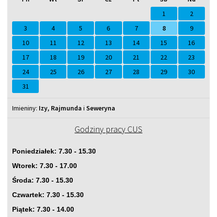
Sierpień
Lipiec
miesiącu
tym
Wrzesień
Sierpień
2025
2026
miesiącu.
2026
2027
1
2
3
4
5
6
7
8
9
10
11
12
13
14
15
16
17
18
19
20
21
22
23
24
25
26
27
28
29
30
31
Imieniny
Imieniny:
Izy
,
Rajmunda
i
Seweryna
Godziny pracy CUS
Poniedziałek: 7.30 - 15.30
Wtorek: 7.30 - 17.00
Środa: 7.30 - 15.30
Czwartek: 7.30 - 15.30
Piątek: 7.30 - 14.00