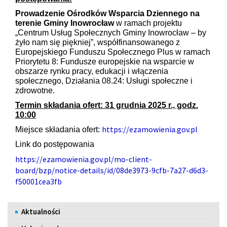
Prowadzenie Ośrodków Wsparcia Dziennego na
terenie Gminy Inowrocław
w ramach projektu
„Centrum Usług Społecznych Gminy Inowrocław – by
żyło nam się piękniej”, współfinansowanego z
Europejskiego Funduszu Społecznego Plus w ramach
Priorytetu 8: Fundusze europejskie na wsparcie w
obszarze rynku pracy, edukacji i włączenia
społecznego, Działania 08.24: Usługi społeczne i
zdrowotne.
Termin składania ofert: 31 grudnia 2025 r., godz.
10:00
https://ezamowienia.gov.pl
Miejsce składania ofert:
Link do postępowania
https://ezamowienia.gov.pl/mo-client-
board/bzp/notice-details/id/08de3973-9cfb-7a27-d6d3-
f50001cea3fb
Menu
Aktualności