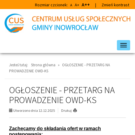
Przejdź
Przejdź
A++
Rozmiar czcionek:
A+
|
Zmień kontrast
A
do
do
głównej
wyszukiwarki
treści
Przeł
nawig
Jesteś tutaj:
Strona główna
»
OGŁOSZENIE - PRZETARG NA
PROWADZENIE OWD-KS
OGŁOSZENIE - PRZETARG NA
PROWADZENIE OWD-KS
Utworzono dnia 12.12.2025
Drukuj
Zachęcamy do składania ofert w ramach
postępowania: