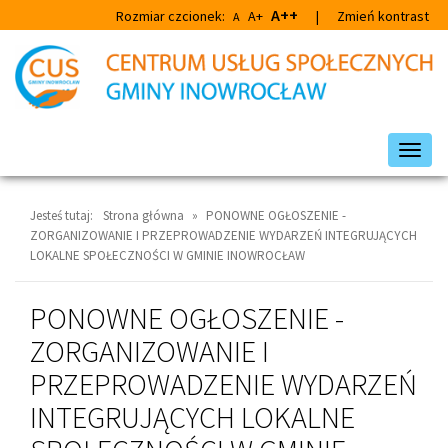
Przejdź
Przejdź
A++
Rozmiar czcionek:
A+
|
Zmień kontrast
A
do
do
głównej
wyszukiwarki
treści
Przeł
nawig
Jesteś tutaj:
Strona główna
»
PONOWNE OGŁOSZENIE -
ZORGANIZOWANIE I PRZEPROWADZENIE WYDARZEŃ INTEGRUJĄCYCH
LOKALNE SPOŁECZNOŚCI W GMINIE INOWROCŁAW
PONOWNE OGŁOSZENIE -
ZORGANIZOWANIE I
PRZEPROWADZENIE WYDARZEŃ
INTEGRUJĄCYCH LOKALNE