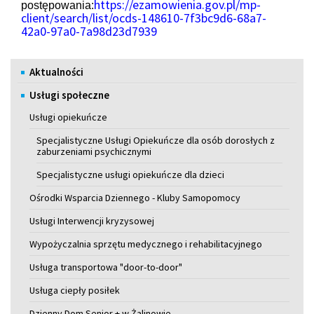
https://ezamowienia.gov.pl/mp-
postępowania:
client/search/list/ocds-148610-7f3bc9d6-68a7-
42a0-97a0-7a98d23d7939
Menu
Aktualności
Usługi społeczne
Usługi opiekuńcze
Specjalistyczne Usługi Opiekuńcze dla osób dorosłych z
zaburzeniami psychicznymi
Specjalistyczne usługi opiekuńcze dla dzieci
Ośrodki Wsparcia Dziennego - Kluby Samopomocy
Usługi Interwencji kryzysowej
Wypożyczalnia sprzętu medycznego i rehabilitacyjnego
Usługa transportowa "door-to-door"
Usługa ciepły posiłek
Dzienny Dom Senior + w Żalinowie