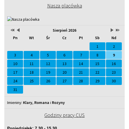
Nasza placówka
Przestaw
Przestaw
Lista
Brak
Przestaw
Przesta
Sierpień 2026
Kalendarz
datę
datę
wydarzeń
wydarzeń
datę
datę
Pn
Wt
Śr
Cz
Pt
Sb
Nd
na
na
w
w
na
na
Sierpień
Lipiec
miesiącu
tym
Wrzesień
Sierpień
2025
2026
miesiącu.
2026
2027
1
2
3
4
5
6
7
8
9
10
11
12
13
14
15
16
17
18
19
20
21
22
23
24
25
26
27
28
29
30
31
Imieniny
Imieniny:
Klary
,
Romana
i
Rozyny
Godziny pracy CUS
Poniedziałek: 7.30 - 15.30