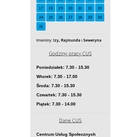
17
18
19
20
21
22
23
24
25
26
27
28
29
30
31
Imieniny
Imieniny:
Izy
,
Rajmunda
i
Seweryna
Godziny pracy CUS
Poniedziałek: 7.30 - 15.30
Wtorek: 7.30 - 17.00
Środa: 7.30 - 15.30
Czwartek: 7.30 - 15.30
Piątek: 7.30 - 14.00
Dane CUS
Centrum Usług Społecznych