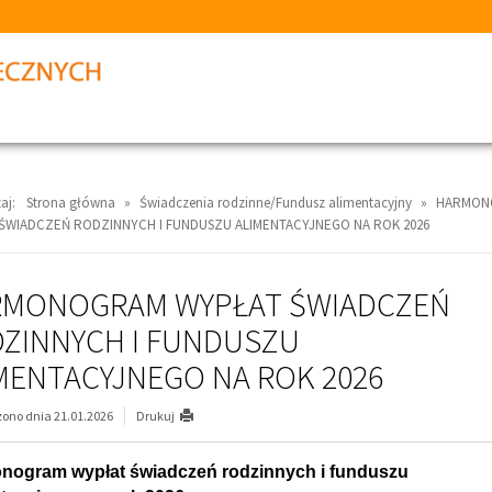
aj:
Strona główna
»
Świadczenia rodzinne/Fundusz alimentacyjny
»
HARMON
ŚWIADCZEŃ RODZINNYCH I FUNDUSZU ALIMENTACYJNEGO NA ROK 2026
RMONOGRAM WYPŁAT ŚWIADCZEŃ
ZINNYCH I FUNDUSZU
MENTACYJNEGO NA ROK 2026
ono dnia 21.01.2026
Drukuj
nogram wypłat świadczeń rodzinnych i funduszu