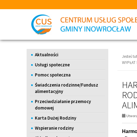
Przejdź
Przejdź
do
do
głównej
wyszukiwarki
treści
Menu
Aktualności
Jesteś tut
WYPŁAT 
Usługi społeczne
Pomoc społeczna
HA
Świadczenia rodzinne/Fundusz
alimentacyjny
ROD
Przeciwdziałanie przemocy
ALI
domowej
Utworz
Karta Dużej Rodziny
Wspieranie rodziny
Harmo