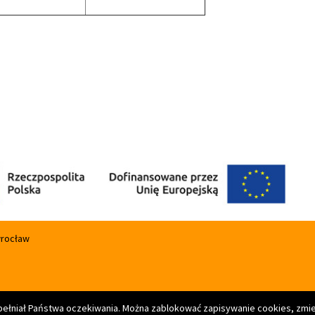
wrocław
spełniał Państwa oczekiwania. Można zablokować zapisywanie cookies, zmie