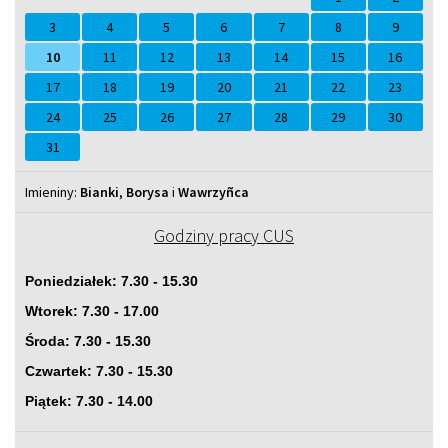
3
4
5
6
7
8
9
10
11
12
13
14
15
16
17
18
19
20
21
22
23
24
25
26
27
28
29
30
31
Imieniny
Imieniny:
Bianki
,
Borysa
i
Wawrzyñca
Godziny pracy CUS
Poniedziałek: 7.30 - 15.30
Wtorek: 7.30 - 17.00
Środa: 7.30 - 15.30
Czwartek: 7.30 - 15.30
Piątek: 7.30 - 14.00