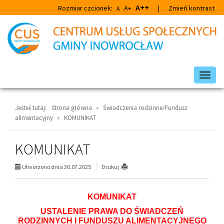
Przejdź
Przejdź
A++
Rozmiar czcionek:
A+
|
Zmień kontrast
A
do
do
głównej
wyszukiwarki
treści
Przeł
nawig
Jesteś tutaj:
Strona główna
»
Świadczenia rodzinne/Fundusz
alimentacyjny
»
KOMUNIKAT
KOMUNIKAT
Utworzono dnia 30.07.2025
Drukuj
KOMUNIKAT
USTALENIE PRAWA DO ŚWIADCZEŃ
RODZINNYCH I FUNDUSZU ALIMENTACYJNEGO